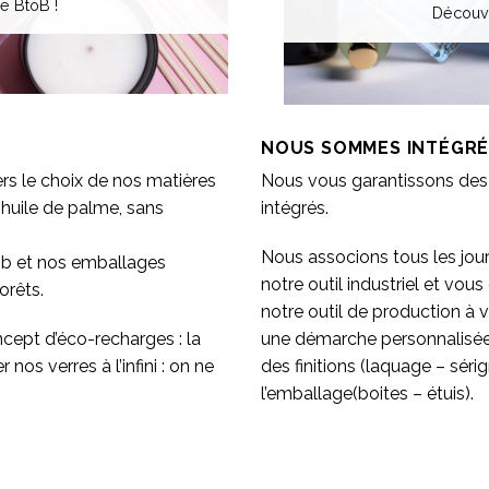
e BtoB !
Découvr
NOUS SOMMES INTÉGRÉ
s le choix de nos matières
Nous vous garantissons des 
 huile de palme, sans
intégrés.
Nous associons tous les jour
mb et nos emballages
notre outil industriel et vo
orêts.
notre outil de production à
ept d’éco-recharges : la
une démarche personnalisée : 
os verres à l’infini : on ne
des finitions (laquage – sér
l’emballage(boites – étuis).