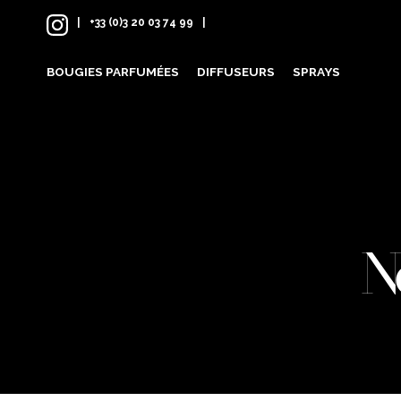
Skip
+33 (0)3 20 03 74 99
to
content
BOUGIES PARFUMÉES
DIFFUSEURS
SPRAYS
N