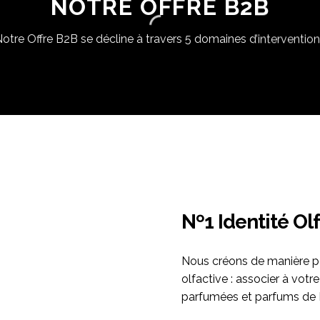
NOTRE OFFRE B2B
otre Offre B2B se décline à travers 5 domaines d’interventio
Nº1 Identité Ol
Nous créons de manière pe
olfactive : associer à vot
parfumées et parfums de 