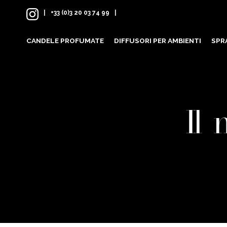
Skip
+33 (0)3 20 03 74 99
to
content
CANDELE PROFUMATE
DIFFUSORI PER AMBIENTI
SPR
Il 