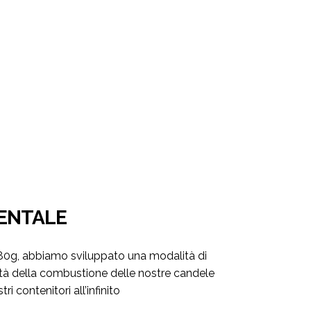
ENTALE
180g, abbiamo sviluppato una modalità di
alità della combustione delle nostre candele
ri contenitori all’infinito