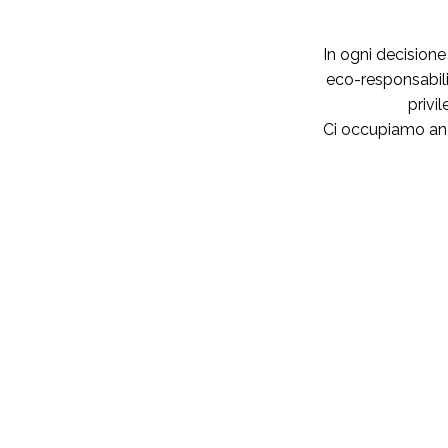
In ogni decisione
eco-responsabili
privil
Ci occupiamo anch