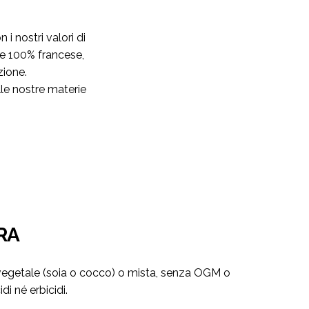
i nostri valori di
ne 100% francese,
uzione.
lle nostre materie
RA
vegetale (soia o cocco) o mista, senza OGM o
di né erbicidi.